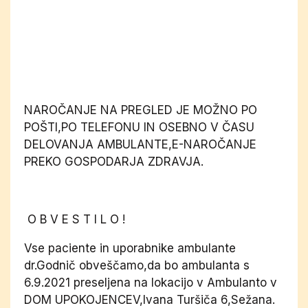
NAROČANJE NA PREGLED JE MOŽNO PO
POŠTI,PO TELEFONU IN OSEBNO V ČASU
DELOVANJA AMBULANTE,E-NAROČANJE
PREKO GOSPODARJA ZDRAVJA.
O B V E S T I L O !
Vse paciente in uporabnike ambulante
dr.Godnič obveščamo,da bo ambulanta s
6.9.2021 preseljena na lokacijo v Ambulanto v
DOM UPOKOJENCEV,Ivana Turšiča 6,Sežana.