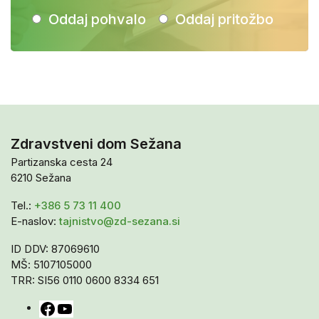
Oddaj pohvalo
Oddaj pritožbo
Zdravstveni dom Sežana
Partizanska cesta 24
6210 Sežana
Tel.:
+386 5 73 11 400
E-naslov:
tajnistvo@zd-sezana.si
ID DDV: 87069610
MŠ: 5107105000
TRR: SI56 0110 0600 8334 651
Facebook
YouTube