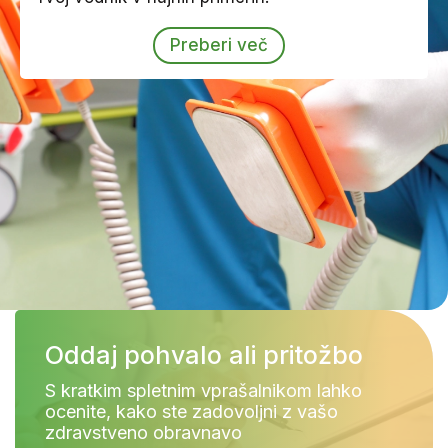
Preberi več
Oddaj pohvalo ali pritožbo
S kratkim spletnim vprašalnikom lahko
ocenite, kako ste zadovoljni z vašo
zdravstveno obravnavo