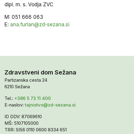
dipl. m. s. Vodja ZVC
M: 051 666 063
E:
ana.furlan@zd-sezana.si
Zdravstveni dom Sežana
Partizanska cesta 24
6210 Sežana
Tel.:
+386 5 73 11 400
E-naslov:
tajnistvo@zd-sezana.si
ID DDV: 87069610
MŠ: 5107105000
TRR: SI56 0110 0600 8334 651