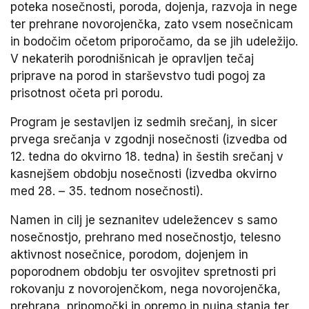
poteka nosečnosti, poroda, dojenja, razvoja in nege
ter prehrane novorojenčka, zato vsem nosečnicam
in bodočim očetom priporočamo, da se jih udeležijo.
V nekaterih porodnišnicah je opravljen tečaj
priprave na porod in starševstvo tudi pogoj za
prisotnost očeta pri porodu.
Program je sestavljen iz sedmih srečanj, in sicer
prvega srečanja v zgodnji nosečnosti (izvedba od
12. tedna do okvirno 18. tedna) in šestih srečanj v
kasnejšem obdobju nosečnosti (izvedba okvirno
med 28. – 35. tednom nosečnosti).
Namen in cilj je seznanitev udeležencev s samo
nosečnostjo, prehrano med nosečnostjo, telesno
aktivnost nosečnice, porodom, dojenjem in
poporodnem obdobju ter osvojitev spretnosti pri
rokovanju z novorojenčkom, nega novorojenčka,
prehrana, pripomočki in opremo in nujna stanja ter