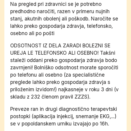
Na pregled pri zdravnici se je potrebno
predhodno naročiti, razen v primeru nujnih
stanj, akutnih obolenj ali poškodb. Naročite se
lahko preko gospodarja zdravja, telefonsko,
osebno ali po pošti
ODSOTNOST IZ DELA ZARADI BOLEZNI SE
UREJA LE TELEFONSKO ALI OSEBNO! Takšni
staleži oddani preko gospodarja zdravja bodo
zavrnjeni! Bolniško odsotnost morate sporočiti
po telefonu ali osebno (za specialistične
preglede lahko preko gospodarja zdravja s
priloženim izvidom!) najkasneje v roku 3 dni (v
skladu z 232 členom pravil ZZZS).
Preveze ran in drugi diagnostično terapevtski
postopki (aplikacija injekcij, snemanje EKG,...)
se v popoldanskem urniku izvajajo po 16h.