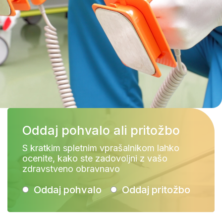
Oddaj pohvalo ali pritožbo
S kratkim spletnim vprašalnikom lahko
ocenite, kako ste zadovoljni z vašo
zdravstveno obravnavo
Oddaj pohvalo
Oddaj pritožbo