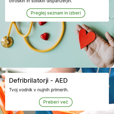
otroških in šolskih dispanzerjih.
Preglej seznam in izberi
Defribrilatorji - AED
Tvoj vodnik v nujnih primerih.
Preberi več