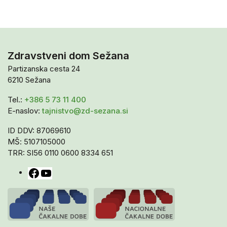
Zdravstveni dom Sežana
Partizanska cesta 24
6210 Sežana
Tel.:
+386 5 73 11 400
E-naslov:
tajnistvo@zd-sezana.si
ID DDV: 87069610
MŠ: 5107105000
TRR: SI56 0110 0600 8334 651
Facebook
YouTube