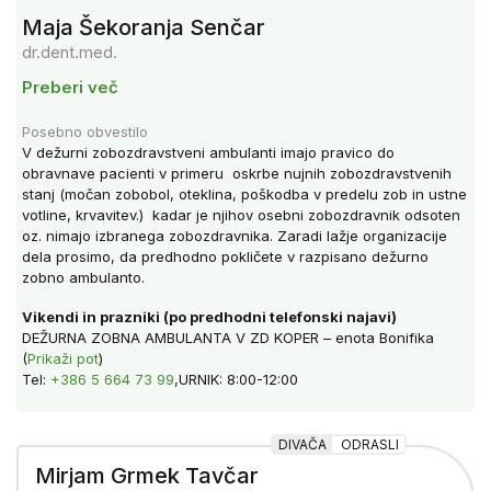
Maja Šekoranja Senčar
dr.dent.med.
Preberi več
Posebno obvestilo
V dežurni zobozdravstveni ambulanti imajo pravico do
obravnave pacienti v primeru oskrbe nujnih zobozdravstvenih
stanj (močan zobobol, oteklina, poškodba v predelu zob in ustne
votline, krvavitev.) kadar je njihov osebni zobozdravnik odsoten
oz. nimajo izbranega zobozdravnika. Zaradi lažje organizacije
dela prosimo, da predhodno pokličete v razpisano dežurno
zobno ambulanto.
Vikendi in prazniki (po predhodni telefonski najavi)
DEŽURNA ZOBNA AMBULANTA V ZD KOPER – enota Bonifika
(
Prikaži pot
)
Tel:
+386 5 664 73 99
,URNIK: 8:00-12:00
DIVAČA
ODRASLI
Mirjam Grmek Tavčar