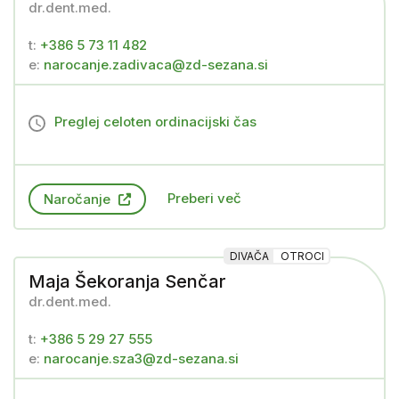
dr.dent.med.
t:
+386 5 73 11 482
e:
narocanje.zadivaca@zd-sezana.si
Preglej celoten ordinacijski čas
Preberi več
Naročanje
DIVAČA
OTROCI
Maja Šekoranja Senčar
dr.dent.med.
t:
+386 5 29 27 555
e:
narocanje.sza3@zd-sezana.si