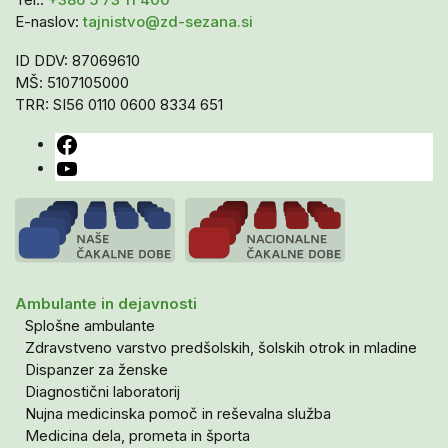
E-naslov:
tajnistvo@zd-sezana.si
ID DDV: 87069610
MŠ: 5107105000
TRR: SI56 0110 0600 8334 651
Facebook
YouTube
Ambulante in dejavnosti
Splošne ambulante
Zdravstveno varstvo predšolskih, šolskih otrok in mladine
Dispanzer za ženske
Diagnostični laboratorij
Nujna medicinska pomoč in reševalna služba
Medicina dela, prometa in športa