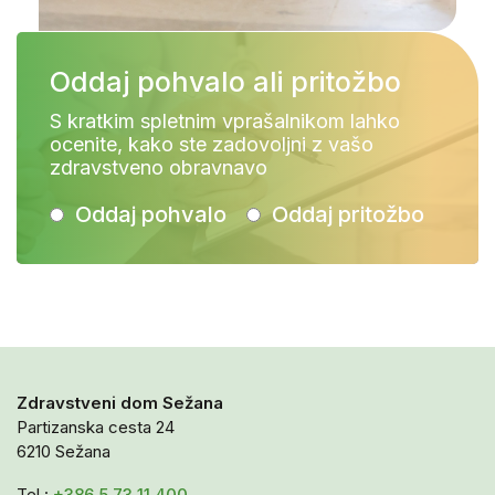
Oddaj pohvalo ali pritožbo
S kratkim spletnim vprašalnikom lahko
ocenite, kako ste zadovoljni z vašo
zdravstveno obravnavo
Oddaj pohvalo
Oddaj pritožbo
Zdravstveni dom Sežana
Partizanska cesta 24
6210 Sežana
Tel.:
+386 5 73 11 400