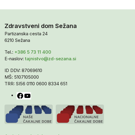
Zdravstveni dom Sežana
Partizanska cesta 24
6210 Sežana
Tel.:
+386 5 73 11 400
E-naslov:
tajnistvo@zd-sezana.si
ID DDV: 87069610
MŠ: 5107105000
TRR: SI56 0110 0600 8334 651
Facebook
YouTube