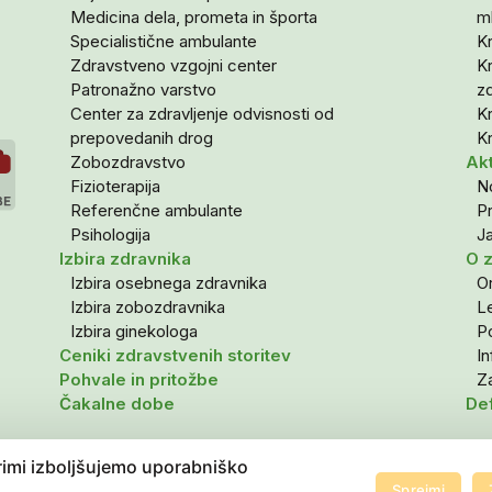
Medicina dela, prometa in športa
m
Specialistične ambulante
Kr
Zdravstveno vzgojni center
Kr
Patronažno varstvo
zd
Center za zdravljenje odvisnosti od
Kr
prepovedanih drog
Kr
Zobozdravstvo
Ak
Fizioterapija
No
Referenčne ambulante
P
Psihologija
Ja
Izbira zdravnika
O 
Izbira osebnega zdravnika
Or
Izbira zobozdravnika
Le
Izbira ginekologa
Po
Ceniki zdravstvenih storitev
I
Pohvale in pritožbe
Za
Čakalne dobe
Def
rimi izboljšujemo uporabniško
Sprejmi