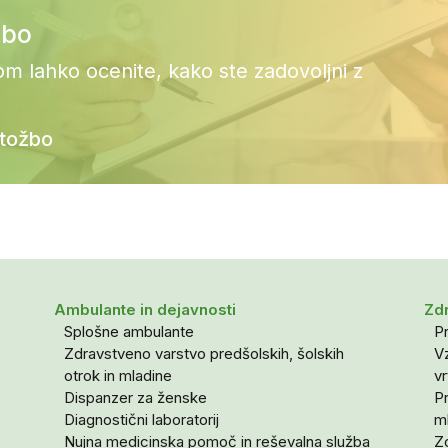
žbo
om lahko ocenite, kako ste zadovoljni z
itožbo
Ambulante in dejavnosti
Zdr
Splošne ambulante
Pr
Zdravstveno varstvo predšolskih, šolskih
Vz
otrok in mladine
vr
Dispanzer za ženske
P
Diagnostični laboratorij
m
Nujna medicinska pomoč in reševalna služba
Z