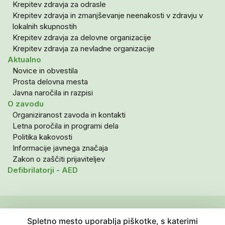
Krepitev zdravja za odrasle
Krepitev zdravja in zmanjševanje neenakosti v zdravju v
lokalnih skupnostih
Krepitev zdravja za delovne organizacije
Krepitev zdravja za nevladne organizacije
Aktualno
Novice in obvestila
Prosta delovna mesta
Javna naročila in razpisi
O zavodu
Organiziranost zavoda in kontakti
Letna poročila in programi dela
Politika kakovosti
Informacije javnega značaja
Zakon o zaščiti prijaviteljev
Defibrilatorji - AED
Politika zasebnosti in varovanje osebnih podatkov
Spletno mesto uporablja piškotke, s katerimi