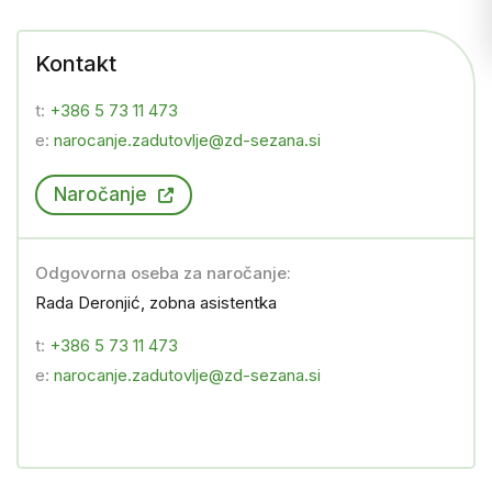
Kontakt
t:
+386 5 73 11 473
e:
narocanje.zadutovlje@zd-sezana.si
Naročanje
Odgovorna oseba za naročanje:
Rada Deronjić, zobna asistentka
t:
+386 5 73 11 473
e:
narocanje.zadutovlje@zd-sezana.si