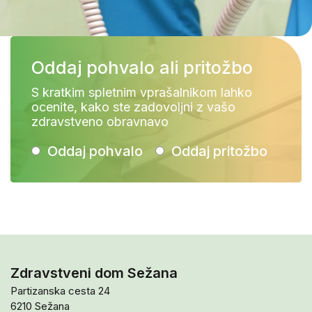
Oddaj pohvalo ali pritožbo
S kratkim spletnim vprašalnikom lahko
ocenite, kako ste zadovoljni z vašo
zdravstveno obravnavo
Oddaj pohvalo
Oddaj pritožbo
Zdravstveni dom Sežana
Partizanska cesta 24
6210 Sežana