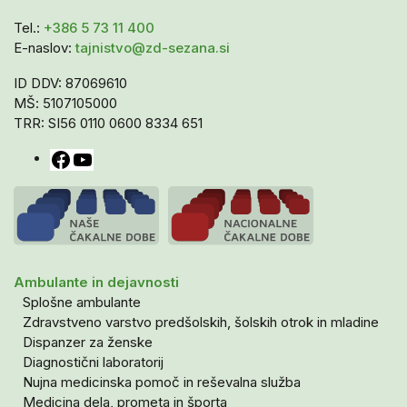
Tel.:
+386 5 73 11 400
E-naslov:
tajnistvo@zd-sezana.si
ID DDV: 87069610
MŠ: 5107105000
TRR: SI56 0110 0600 8334 651
Facebook
YouTube
Ambulante in dejavnosti
Splošne ambulante
Zdravstveno varstvo predšolskih, šolskih otrok in mladine
Dispanzer za ženske
Diagnostični laboratorij
Nujna medicinska pomoč in reševalna služba
Medicina dela, prometa in športa