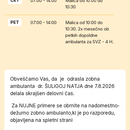
ČET
07:00 - 14:00
Malica od 10:00 do
10:30
PET
07:00 - 14:00
Malica od 10:00 do
10:30. 2x mesečno ob
petkih dopoldne
ambulanta za SVZ - 4 H.
Obveščamo Vas, da je odrasla zobna
ambulanta dr. ŠULIGOJ NATJA dne 7.8.2026
delala skrajšen delovni čas.
Za NUJNE primere se obrnite na nadomestno-
dežurno zobno ambulanto,ki je po razporedu,
objavljena na spletni strani