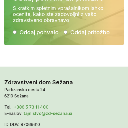
S kratkim spletnim vprašalnikom lahko
ocenite, kako ste zadovoljni z vašo
zdravstveno obravnavo
Oddaj pohvalo
Oddaj pritožbo
Zdravstveni dom Sežana
Partizanska cesta 24
6210 Sežana
Tel.:
+386 5 73 11 400
E-naslov:
tajnistvo@zd-sezana.si
ID DDV: 87069610