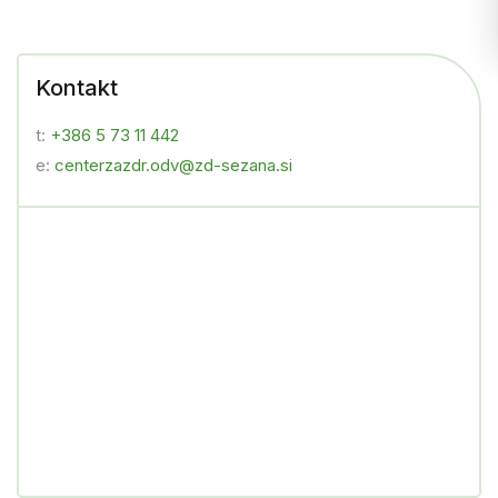
Kontakt
t:
+386 5 73 11 442
e:
centerzazdr.odv@zd-sezana.si