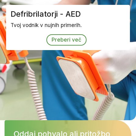
Defribrilatorji - AED
Tvoj vodnik v nujnih primerih.
Preberi več
Oddaj pohvalo ali pritožbo