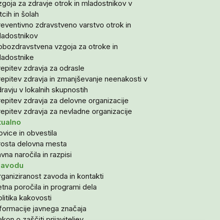
goja za zdravje otrok in mladostnikov v
tcih in šolah
reventivno zdravstveno varstvo otrok in
ladostnikov
obozdravstvena vzgoja za otroke in
ladostnike
epitev zdravja za odrasle
epitev zdravja in zmanjševanje neenakosti v
ravju v lokalnih skupnostih
epitev zdravja za delovne organizacije
epitev zdravja za nevladne organizacije
tualno
vice in obvestila
rosta delovna mesta
vna naročila in razpisi
zavodu
ganiziranost zavoda in kontakti
tna poročila in programi dela
litika kakovosti
nformacije javnega značaja
kon o zaščiti prijaviteljev