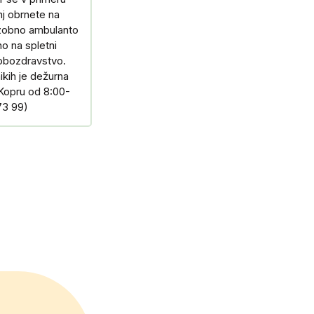
anj obrnete na
zobno ambulanto
o na spletni
zobozdravstvo.
ikih je dežurna
Kopru od 8:00-
73 99)