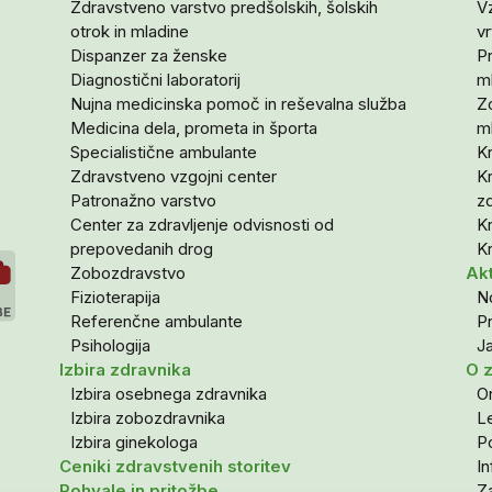
Zdravstveno varstvo predšolskih, šolskih
Vz
otrok in mladine
vr
Dispanzer za ženske
P
Diagnostični laboratorij
m
Nujna medicinska pomoč in reševalna služba
Z
Medicina dela, prometa in športa
m
Specialistične ambulante
Kr
Zdravstveno vzgojni center
Kr
Patronažno varstvo
zd
Center za zdravljenje odvisnosti od
Kr
prepovedanih drog
Kr
Zobozdravstvo
Ak
Fizioterapija
No
Referenčne ambulante
P
Psihologija
Ja
Izbira zdravnika
O 
Izbira osebnega zdravnika
Or
Izbira zobozdravnika
Le
Izbira ginekologa
Po
Ceniki zdravstvenih storitev
I
Pohvale in pritožbe
Za