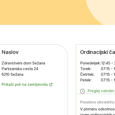
Naslov
Ordinacijski č
Zdravstveni dom Sežana
Ponedeljek:
12:45 -
Partizanska cesta 24
Torek:
07:15 -
6210 Sežana
Četrtek:
07:15 -
Petek:
07:15 -
Prikaži pot na zemljevidu
Preglej celoten 
Posebno obvestilo:
V primeru odsotnost
izven ordinacijskih 