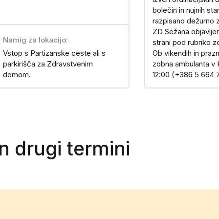
bolečin in nujnih st
razpisano dežurno 
ZD Sežana objavljen
Namig za lokacijo:
strani pod rubriko 
Vstop s Partizanske ceste ali s
Ob vikendih in prazn
parkirišča za Zdravstvenim
zobna ambulanta v 
domom.
12:00 (+386 5 664 
in drugi termini