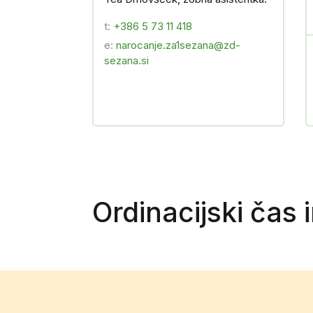
t:
+386 5 73 11 418
e:
narocanje.za1sezana@zd-
sezana.si
Ordinacijski čas 