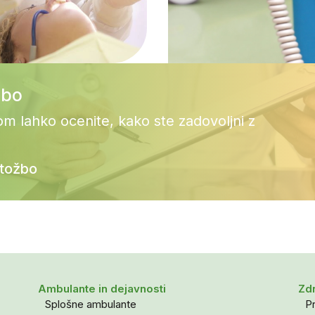
žbo
om lahko ocenite, kako ste zadovoljni z
itožbo
Ambulante in dejavnosti
Zdr
Splošne ambulante
Pr