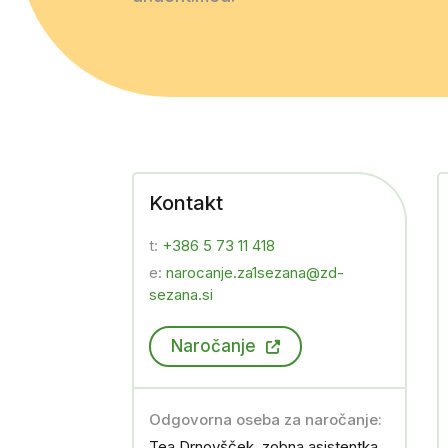
Kontakt
t:
+386 5 73 11 418
e:
narocanje.za1sezana@zd-
sezana.si
Naročanje
Odgovorna oseba za naročanje:
Tea Drnovšček, zobna asistentka.