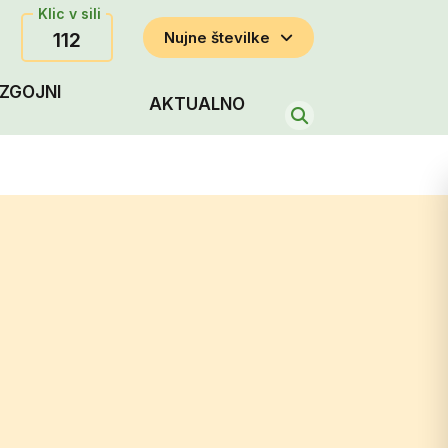
Klic v sili
112
Nujne številke
ZGOJNI
AKTUALNO