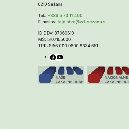
6210 Sežana
Tel.:
+386 5 73 11 400
E-naslov:
tajnistvo@zd-sezana.si
ID DDV: 87069610
MŠ: 5107105000
TRR: SI56 0110 0600 8334 651
Facebook
YouTube