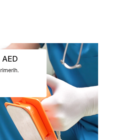
 - AED
rimerih.