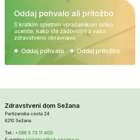
Oddaj pohvalo ali pritožbo
S kratkim spletnim vprašalnikom lahko
ocenite, kako ste zadovoljni z vašo
zdravstveno obravnavo
Oddaj pohvalo
Oddaj pritožbo
Zdravstveni dom Sežana
Partizanska cesta 24
6210 Sežana
Tel.:
+386 5 73 11 400
E-naslov:
tajnistvo@zd-sezana.si