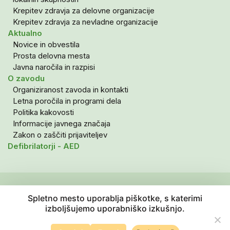
Krepitev zdravja za delovne organizacije
Krepitev zdravja za nevladne organizacije
Aktualno
Novice in obvestila
Prosta delovna mesta
Javna naročila in razpisi
O zavodu
Organiziranost zavoda in kontakti
Letna poročila in programi dela
Politika kakovosti
Informacije javnega značaja
Zakon o zaščiti prijaviteljev
Defibrilatorji - AED
Politika zasebnosti in varovanje osebnih podatkov
Spletno mesto uporablja piškotke, s katerimi
Izjava o dostopnosti
izboljšujemo uporabniško izkušnjo.
Varstvo pacientovih pravic